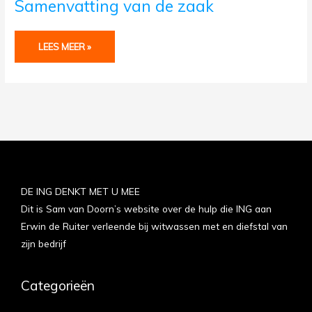
Samenvatting van de zaak
VAN
DE
ZAAK
LEES MEER »
DE ING DENKT MET U MEE
Dit is Sam van Doorn’s website over de hulp die ING aan
Erwin de Ruiter verleende bij witwassen met en diefstal van
zijn bedrijf
Categorieën