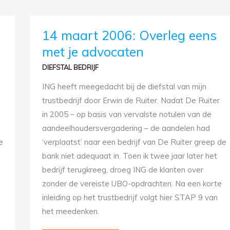
14
14 maart 2006: Overleg eens
MAART
2006:
met je advocaten
OVERLEG
EENS
MET
DIEFSTAL BEDRIJF
JE
ADVOCATEN
ING heeft meegedacht bij de diefstal van mijn
trustbedrijf door Erwin de Ruiter. Nadat De Ruiter
in 2005 – op basis van vervalste notulen van de
aandeelhoudersvergadering – de aandelen had
e
‘verplaatst’ naar een bedrijf van De Ruiter greep de
bank niet adequaat in. Toen ik twee jaar later het
bedrijf terugkreeg, droeg ING de klanten over
zonder de vereiste UBO-opdrachten. Na een korte
inleiding op het trustbedrijf volgt hier STAP 9 van
het meedenken.