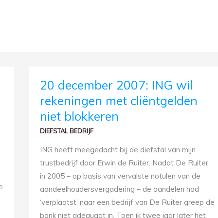
20
20 december 2007: ING wil
DECEMBER
2007:
rekeningen met cliëntgelden
ING
WIL
niet blokkeren
REKENINGEN
MET
CLIËNTGELDEN
DIEFSTAL BEDRIJF
NIET
BLOKKEREN
ING heeft meegedacht bij de diefstal van mijn
trustbedrijf door Erwin de Ruiter. Nadat De Ruiter
in 2005 – op basis van vervalste notulen van de
e
aandeelhoudersvergadering – de aandelen had
‘verplaatst’ naar een bedrijf van De Ruiter greep de
bank niet adequaat in. Toen ik twee jaar later het