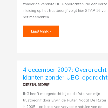
zonder de vereiste UBO-opdrachten. Na een korte
inleiding op het trustbedrijf volgt hier STAP 16 van
het meedenken.
LEES MEER »
4
4 december 2007: Overdracht
DECEMBER
2007:
klanten zonder UBO-opdracht
OVERDRACHT
KLANTEN
ZONDER
DIEFSTAL BEDRIJF
UBO-
OPDRACHT
ING heeft meegedacht bij de diefstal van mijn
trustbedrijf door Erwin de Ruiter. Nadat De Ruiter
in 2005 – op basis van vervalste notulen van de