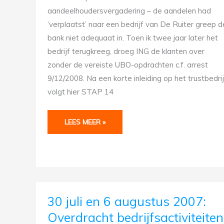
aandeelhoudersvergadering – de aandelen had
‘verplaatst’ naar een bedrijf van De Ruiter greep d
bank niet adequaat in. Toen ik twee jaar later het
bedrijf terugkreeg, droeg ING de klanten over
zonder de vereiste UBO-opdrachten c.f. arrest
9/12/2008. Na een korte inleiding op het trustbedrij
volgt hier STAP 14
LEES MEER »
30
30 juli en 6 augustus 2007:
JULI
EN
Overdracht bedrijfsactiviteiten
6