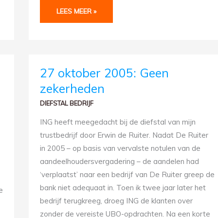
LEES MEER »
27
27 oktober 2005: Geen
OKTOBER
2005:
zekerheden
GEEN
ZEKERHEDEN
DIEFSTAL BEDRIJF
ING heeft meegedacht bij de diefstal van mijn
trustbedrijf door Erwin de Ruiter. Nadat De Ruiter
in 2005 – op basis van vervalste notulen van de
aandeelhoudersvergadering – de aandelen had
‘verplaatst’ naar een bedrijf van De Ruiter greep de
bank niet adequaat in. Toen ik twee jaar later het
e
bedrijf terugkreeg, droeg ING de klanten over
zonder de vereiste UBO-opdrachten. Na een korte