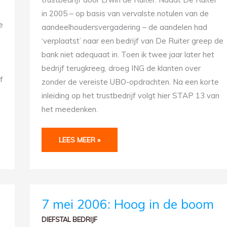
in 2005 – op basis van vervalste notulen van de
e
aandeelhoudersvergadering – de aandelen had
‘verplaatst’ naar een bedrijf van De Ruiter greep de
bank niet adequaat in. Toen ik twee jaar later het
bedrijf terugkreeg, droeg ING de klanten over
f
zonder de vereiste UBO-opdrachten. Na een korte
inleiding op het trustbedrijf volgt hier STAP 13 van
het meedenken.
LEES MEER »
7
7 mei 2006: Hoog in de boom
MEI
2006:
DIEFSTAL BEDRIJF
HOOG