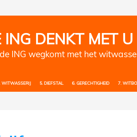
 ING DENKT MET U
de ING wegkomt met het witwassen
. WITWASSERIJ
5. DIEFSTAL
6. GERECHTIGHEID
7. WITBO