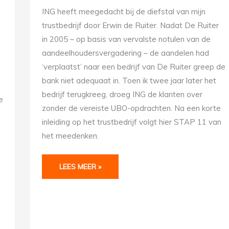
IN
DE
ING heeft meegedacht bij de diefstal van mijn
BOOM
trustbedrijf door Erwin de Ruiter. Nadat De Ruiter
in 2005 – op basis van vervalste notulen van de
aandeelhoudersvergadering – de aandelen had
‘verplaatst’ naar een bedrijf van De Ruiter greep de
bank niet adequaat in. Toen ik twee jaar later het
bedrijf terugkreeg, droeg ING de klanten over
e
zonder de vereiste UBO-opdrachten. Na een korte
inleiding op het trustbedrijf volgt hier STAP 11 van
het meedenken.
LEES MEER »