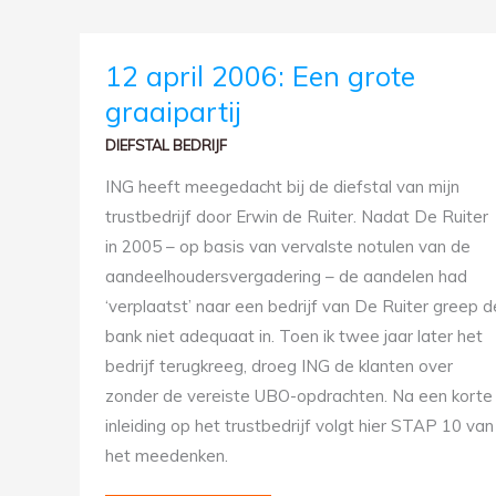
12
12 april 2006: Een grote
APRIL
2006:
graaipartij
EEN
GROTE
GRAAIPARTIJ
DIEFSTAL BEDRIJF
ING heeft meegedacht bij de diefstal van mijn
trustbedrijf door Erwin de Ruiter. Nadat De Ruiter
in 2005 – op basis van vervalste notulen van de
aandeelhoudersvergadering – de aandelen had
‘verplaatst’ naar een bedrijf van De Ruiter greep d
bank niet adequaat in. Toen ik twee jaar later het
bedrijf terugkreeg, droeg ING de klanten over
zonder de vereiste UBO-opdrachten. Na een korte
inleiding op het trustbedrijf volgt hier STAP 10 van
het meedenken.