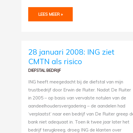
LEES MEER »
28
28 januari 2008: ING ziet
JANUARI
2008:
CMTN als risico
ING
ZIET
CMTN
DIEFSTAL BEDRIJF
ALS
RISICO
ING heeft meegedacht bij de diefstal van mijn
trustbedrijf door Erwin de Ruiter. Nadat De Ruiter
in 2005 – op basis van vervalste notulen van de
aandeelhoudersvergadering – de aandelen had
‘verplaatst’ naar een bedrijf van De Ruiter greep d
bank niet adequaat in. Toen ik twee jaar later het
bedrijf terugkreeg, droeg ING de klanten over