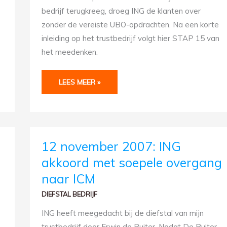
bedrijf terugkreeg, droeg ING de klanten over
zonder de vereiste UBO-opdrachten. Na een korte
inleiding op het trustbedrijf volgt hier STAP 15 van
het meedenken.
LEES MEER »
12
12 november 2007: ING
NOVEMBER
2007:
akkoord met soepele overgang
ING
AKKOORD
naar ICM
MET
SOEPELE
OVERGANG
DIEFSTAL BEDRIJF
NAAR
ICM
ING heeft meegedacht bij de diefstal van mijn
trustbedrijf door Erwin de Ruiter. Nadat De Ruiter