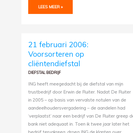
LEES MEER »
21
21 februari 2006:
FEBRUARI
2006:
Voorsorteren op
VOORSORTEREN
OP
cliëntendiefstal
CLIËNTENDIEFSTAL
DIEFSTAL BEDRIJF
ING heeft meegedacht bij de diefstal van mijn
trustbedrijf door Erwin de Ruiter. Nadat De Ruiter
in 2005 – op basis van vervalste notulen van de
aandeelhoudersvergadering – de aandelen had
‘verplaatst’ naar een bedrijf van De Ruiter greep d
bank niet adequaat in. Toen ik twee jaar later het
bedrijf terugkreeg, droeg ING de klanten over