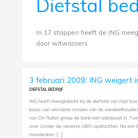
Diefstal bed
In 17 stappen heeft de ING meeg
door witwassers
3
3 februari 2009: ING weigert 
FEBRUARI
2009:
DIEFSTAL BEDRIJF
ING
WEIGERT
INFORMATIE
ING heeft meegedacht bij de diefstal van mijn trus
OVER
WITWASBETALINGEN
basis van vervalste notulen van de aandeelhouders
van De Ruiter greep de bank niet adequaat in. Toen
over zonder de vereiste UBO-opdrachten. Na een kor
meedenken. […]