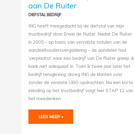
AUGUSTUS
aan De Ruiter
2007:
OVERDRACHT
BEDRIJFSACTIVITEITEN
DIEFSTAL BEDRIJF
AAN
DE
RUITER
ING heeft meegedacht bij de diefstal van mijn
trustbedrijf door Erwin de Ruiter. Nadat De Ruiter
in 2005 – op basis van vervalste notulen van de
aandeelhoudersvergadering – de aandelen had
‘verplaatst’ naar een bedrijf van De Ruiter greep d
bank niet adequaat in. Toen ik twee jaar later het
bedrijf terugkreeg, droeg ING de klanten over
zonder de vereiste UBO-opdrachten. Na een korte
inleiding op het trustbedrijf volgt hier STAP 12 van
het meedenken.
LEES MEER »