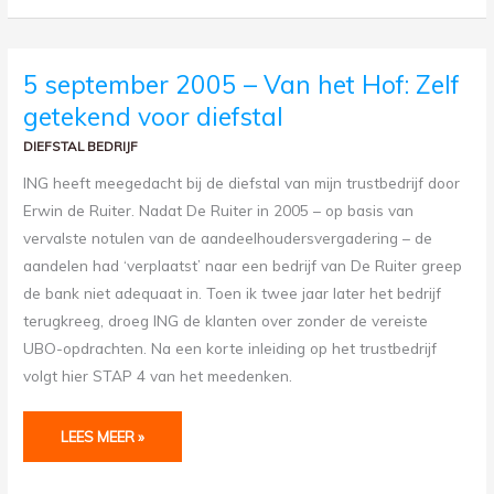
5
5 september 2005 – Van het Hof: Zelf
SEPTEMBER
2005
getekend voor diefstal
–
VAN
HET
DIEFSTAL BEDRIJF
HOF:
ZELF
GETEKEND
ING heeft meegedacht bij de diefstal van mijn trustbedrijf door
VOOR
DIEFSTAL
Erwin de Ruiter. Nadat De Ruiter in 2005 – op basis van
vervalste notulen van de aandeelhoudersvergadering – de
aandelen had ‘verplaatst’ naar een bedrijf van De Ruiter greep
de bank niet adequaat in. Toen ik twee jaar later het bedrijf
terugkreeg, droeg ING de klanten over zonder de vereiste
UBO-opdrachten. Na een korte inleiding op het trustbedrijf
volgt hier STAP 4 van het meedenken.
LEES MEER »