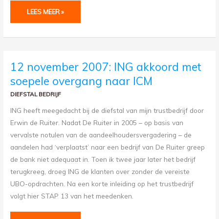
LEES MEER »
12
12 november 2007: ING akkoord met
NOVEMBER
2007:
soepele overgang naar ICM
ING
AKKOORD
MET
DIEFSTAL BEDRIJF
SOEPELE
OVERGANG
NAAR
ING heeft meegedacht bij de diefstal van mijn trustbedrijf door
ICM
Erwin de Ruiter. Nadat De Ruiter in 2005 – op basis van
vervalste notulen van de aandeelhoudersvergadering – de
aandelen had ‘verplaatst’ naar een bedrijf van De Ruiter greep
de bank niet adequaat in. Toen ik twee jaar later het bedrijf
terugkreeg, droeg ING de klanten over zonder de vereiste
UBO-opdrachten. Na een korte inleiding op het trustbedrijf
volgt hier STAP 13 van het meedenken.