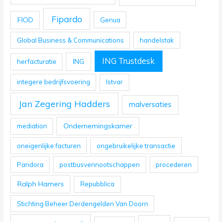
Fipardo
FIOD
Genua
Global Business & Communications
handelstak
ING Trustdesk
ING
herfacturatie
integere bedrijfsvoering
Istvar
Jan Zegering Hadders
malversaties
Ondernemingskamer
mediation
oneigenlijke facturen
ongebruikelijke transactie
Pandora
postbusvennootschappen
procederen
Ralph Hamers
Repubblica
Stichting Beheer Derdengelden Van Doorn