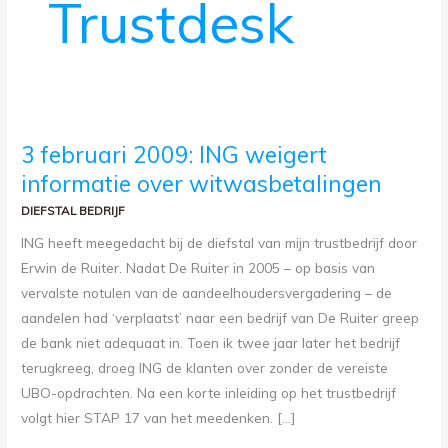
Trustdesk
3
3 februari 2009: ING weigert
FEBRUARI
2009:
informatie over witwasbetalingen
ING
WEIGERT
INFORMATIE
DIEFSTAL BEDRIJF
OVER
WITWASBETALINGEN
ING heeft meegedacht bij de diefstal van mijn trustbedrijf door
Erwin de Ruiter. Nadat De Ruiter in 2005 – op basis van
vervalste notulen van de aandeelhoudersvergadering – de
aandelen had ‘verplaatst’ naar een bedrijf van De Ruiter greep
de bank niet adequaat in. Toen ik twee jaar later het bedrijf
terugkreeg, droeg ING de klanten over zonder de vereiste
UBO-opdrachten. Na een korte inleiding op het trustbedrijf
volgt hier STAP 17 van het meedenken. […]