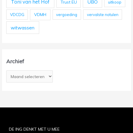
Toni van het Hof
UBO
Trust EU
uitkoop
VDMH
VDCDG
vergoeding
vervalste notulen
witwassen
Archief
DE ING DENKT MET U MEE