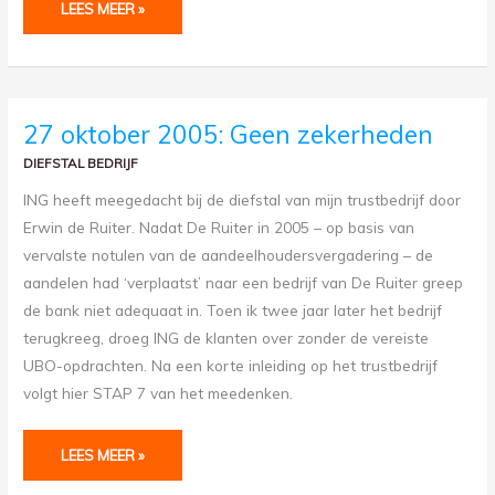
LEES MEER »
27
27 oktober 2005: Geen zekerheden
OKTOBER
2005:
GEEN
DIEFSTAL BEDRIJF
ZEKERHEDEN
ING heeft meegedacht bij de diefstal van mijn trustbedrijf door
Erwin de Ruiter. Nadat De Ruiter in 2005 – op basis van
vervalste notulen van de aandeelhoudersvergadering – de
aandelen had ‘verplaatst’ naar een bedrijf van De Ruiter greep
de bank niet adequaat in. Toen ik twee jaar later het bedrijf
terugkreeg, droeg ING de klanten over zonder de vereiste
UBO-opdrachten. Na een korte inleiding op het trustbedrijf
volgt hier STAP 7 van het meedenken.
LEES MEER »