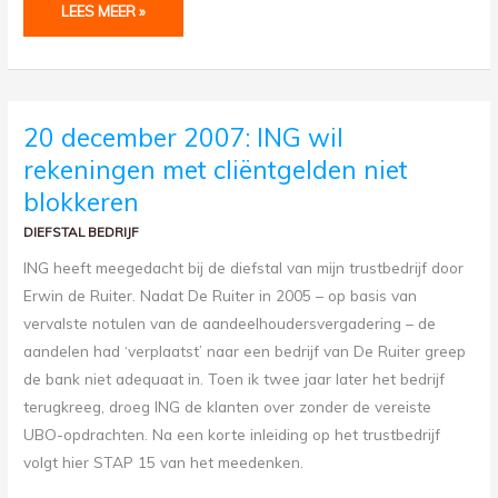
LEES MEER »
20
20 december 2007: ING wil
DECEMBER
2007:
rekeningen met cliëntgelden niet
ING
WIL
REKENINGEN
blokkeren
MET
CLIËNTGELDEN
DIEFSTAL BEDRIJF
NIET
BLOKKEREN
ING heeft meegedacht bij de diefstal van mijn trustbedrijf door
Erwin de Ruiter. Nadat De Ruiter in 2005 – op basis van
vervalste notulen van de aandeelhoudersvergadering – de
aandelen had ‘verplaatst’ naar een bedrijf van De Ruiter greep
de bank niet adequaat in. Toen ik twee jaar later het bedrijf
terugkreeg, droeg ING de klanten over zonder de vereiste
UBO-opdrachten. Na een korte inleiding op het trustbedrijf
volgt hier STAP 15 van het meedenken.