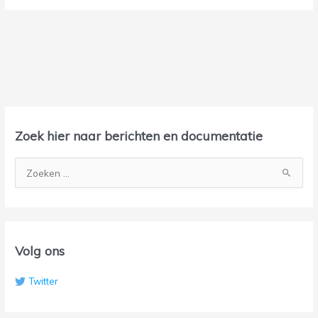
A
r
Zoek hier naar berichten en documentatie
c
h
Z
i
o
e
e
f
k
n
Volg ons
a
Twitter
a
r
: