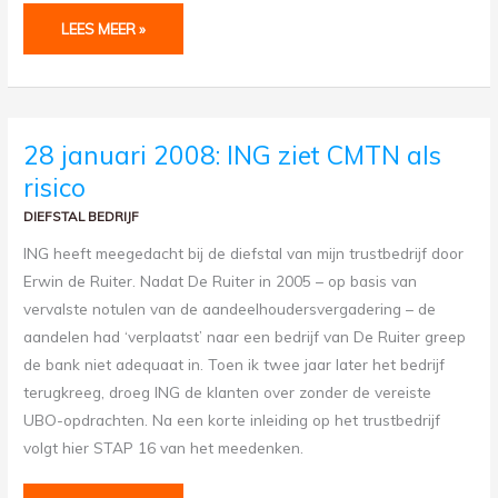
LEES MEER »
28
28 januari 2008: ING ziet CMTN als
JANUARI
2008:
risico
ING
ZIET
CMTN
DIEFSTAL BEDRIJF
ALS
RISICO
ING heeft meegedacht bij de diefstal van mijn trustbedrijf door
Erwin de Ruiter. Nadat De Ruiter in 2005 – op basis van
vervalste notulen van de aandeelhoudersvergadering – de
aandelen had ‘verplaatst’ naar een bedrijf van De Ruiter greep
de bank niet adequaat in. Toen ik twee jaar later het bedrijf
terugkreeg, droeg ING de klanten over zonder de vereiste
UBO-opdrachten. Na een korte inleiding op het trustbedrijf
volgt hier STAP 16 van het meedenken.