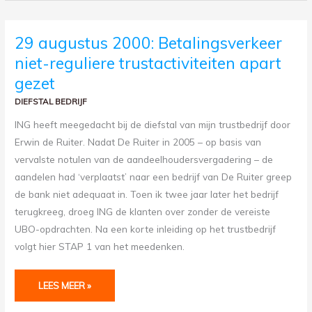
29
29 augustus 2000: Betalingsverkeer
AUGUSTUS
2000:
niet-reguliere trustactiviteiten apart
BETALINGSVERKEER
NIET-
REGULIERE
gezet
TRUSTACTIVITEITEN
APART
DIEFSTAL BEDRIJF
GEZET
ING heeft meegedacht bij de diefstal van mijn trustbedrijf door
Erwin de Ruiter. Nadat De Ruiter in 2005 – op basis van
vervalste notulen van de aandeelhoudersvergadering – de
aandelen had ‘verplaatst’ naar een bedrijf van De Ruiter greep
de bank niet adequaat in. Toen ik twee jaar later het bedrijf
terugkreeg, droeg ING de klanten over zonder de vereiste
UBO-opdrachten. Na een korte inleiding op het trustbedrijf
volgt hier STAP 1 van het meedenken.
LEES MEER »