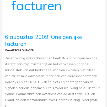
facturen
6
6 augustus 2009: Oneigenlijke
AUGUSTUS
2009:
facturen
ONEIGENLIJKE
FACTUREN
WAARSCHUWINGEN
Zesentwintig waarschuwingen heeft ING ontvangen over de
diefstal van mijn trustbedrijf en het witwassen door de
handelstak van dat bedrijf. Die signalen kwamen niet alleen
van mij en mijn advocaten, maar ook van correspondentbank
Barclays en de FIOD. ING deed niets en heeft geen van de
signalen serieus genomen. Dit is Waarschuwing nr 21. Ik stuur
Sanne Warmerdam een overzicht van de deals van BHC en
Global en een memorandum over Fipardo Holding. ‘Veel grote
[…]