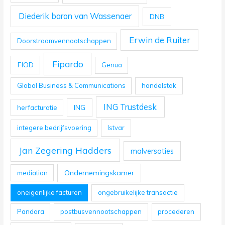
Diederik baron van Wassenaer
DNB
Erwin de Ruiter
Doorstroomvennootschappen
Fipardo
FIOD
Genua
Global Business & Communications
handelstak
ING Trustdesk
ING
herfacturatie
integere bedrijfsvoering
Istvar
Jan Zegering Hadders
malversaties
Ondernemingskamer
mediation
oneigenlijke facturen
ongebruikelijke transactie
Pandora
postbusvennootschappen
procederen