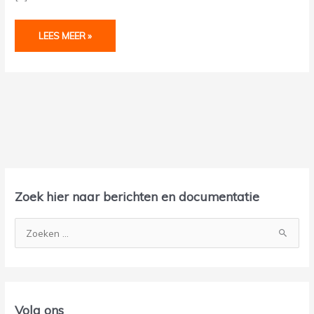
LEES MEER »
A
r
Zoek hier naar berichten en documentatie
c
h
Z
i
o
e
e
f
k
n
Volg ons