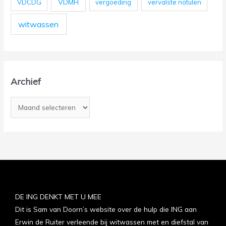
VDMH
VDCDG
vergoeding
vervalste notulen
witwassen
Archief
DE ING DENKT MET U MEE
Dit is Sam van Doorn’s website over de hulp die ING aan
Erwin de Ruiter verleende bij witwassen met en diefstal van