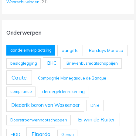
Waarschuwingen
(21)
Onderwerpen
aangifte
Barclays Monaco
aandelenverplaatsing
BHC
beslaglegging
Brievenbusmaatschappijen
Caute
Compagnie Monegasque de Banque
derdegeldenrekening
compliance
Diederik baron van Wassenaer
DNB
Erwin de Ruiter
Doorstroomvennootschappen
Fipardo
FIOD
Genua