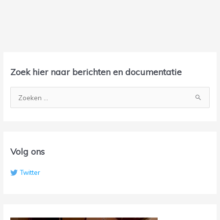
A
r
Zoek hier naar berichten en documentatie
c
h
Z
i
o
e
e
f
k
n
Volg ons
a
Twitter
a
r
: