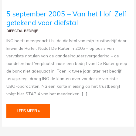
5
5 september 2005 – Van het Hof: Zelf
SEPTEMBER
2005
getekend voor diefstal
–
VAN
HET
DIEFSTAL BEDRIJF
HOF:
ZELF
GETEKEND
ING heeft meegedacht bij de diefstal van mijn trustbedrijf door
VOOR
DIEFSTAL
Erwin de Ruiter. Nadat De Ruiter in 2005 – op basis van
vervalste notulen van de aandeelhoudersvergadering – de
aandelen had ‘verplaatst’ naar een bedrijf van De Ruiter greep
de bank niet adequaat in. Toen ik twee jaar later het bedrijf
terugkreeg, droeg ING de klanten over zonder de vereiste
UBO-opdrachten. Na een korte inleiding op het trustbedrijf
volgt hier STAP 4 van het meedenken. […]
LEES MEER »