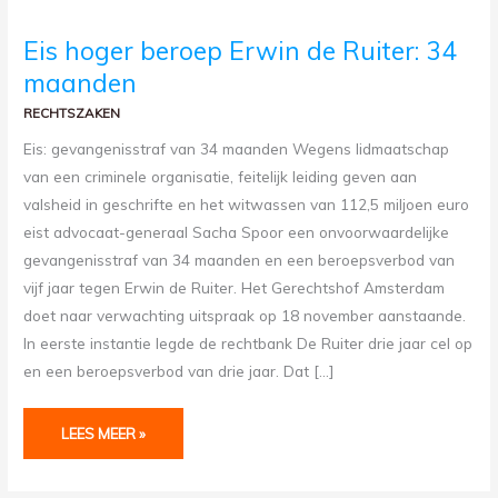
EIS
Eis hoger beroep Erwin de Ruiter: 34
HOGER
BEROEP
maanden
ERWIN
DE
RUITER:
RECHTSZAKEN
34
MAANDEN
Eis: gevangenisstraf van 34 maanden Wegens lidmaatschap
van een criminele organisatie, feitelijk leiding geven aan
valsheid in geschrifte en het witwassen van 112,5 miljoen euro
eist advocaat-generaal Sacha Spoor een onvoorwaardelijke
gevangenisstraf van 34 maanden en een beroepsverbod van
vijf jaar tegen Erwin de Ruiter. Het Gerechtshof Amsterdam
doet naar verwachting uitspraak op 18 november aanstaande.
In eerste instantie legde de rechtbank De Ruiter drie jaar cel op
en een beroepsverbod van drie jaar. Dat […]
LEES MEER »