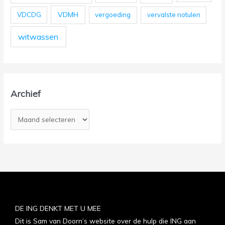
VDMH
VDCDG
vergoeding
vervalste notulen
witwassen
Archief
DE ING DENKT MET U MEE
Dit is Sam van Doorn’s website over de hulp die ING aan