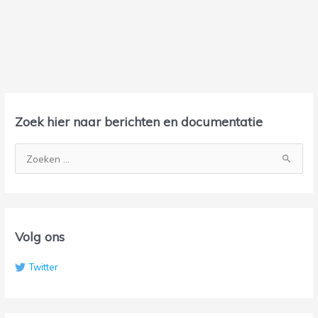
A
r
Zoek hier naar berichten en documentatie
c
h
Z
i
o
e
e
f
k
n
Volg ons
a
Twitter
a
r
: