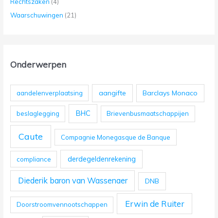
Rechtszaken
(4)
Waarschuwingen
(21)
Onderwerpen
aangifte
Barclays Monaco
aandelenverplaatsing
BHC
beslaglegging
Brievenbusmaatschappijen
Caute
Compagnie Monegasque de Banque
derdegeldenrekening
compliance
Diederik baron van Wassenaer
DNB
Erwin de Ruiter
Doorstroomvennootschappen